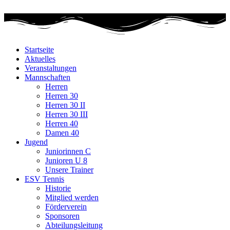
Zum
Inhalt
wechseln
Startseite
Aktuelles
Veranstaltungen
Mannschaften
Herren
Herren 30
Herren 30 II
Herren 30 III
Herren 40
Damen 40
Jugend
Juniorinnen C
Junioren U 8
Unsere Trainer
ESV Tennis
Historie
Mitglied werden
Förderverein
Sponsoren
Abteilungsleitung