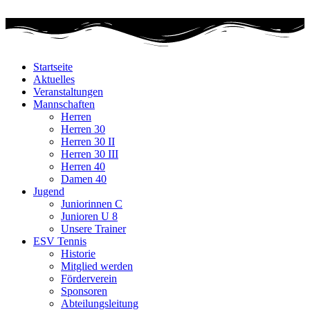
Zum
Inhalt
wechseln
Startseite
Aktuelles
Veranstaltungen
Mannschaften
Herren
Herren 30
Herren 30 II
Herren 30 III
Herren 40
Damen 40
Jugend
Juniorinnen C
Junioren U 8
Unsere Trainer
ESV Tennis
Historie
Mitglied werden
Förderverein
Sponsoren
Abteilungsleitung