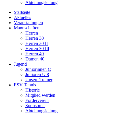
Abteilungsleitung
Startseite
Aktuelles
Veranstaltungen
Mannschaften
Herren
Herren 30
Herren 30 II
Herren 30 III
Herren 40
Damen 40
Jugend
Juniorinnen C
Junioren U 8
Unsere Trainer
ESV Tennis
Historie
Mitglied werden
Förderverein
Sponsoren
Abteilungsleitung