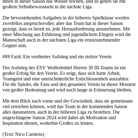
ihnen in dieser Saison das Wasser reichen, und so gehen sie mit
großem Selbstbewusstsein in die nächste Liga.
Die bevorstehenden Aufgaben in der höheren Spielklasse werden
zweifellos anspruchsvoller, aber das Team hat in dieser Saison
gezeigt, dass es bereit ist, jede Herausforderung anzunehmen. Mit
einer Mischung aus Erfahrung und jugendlichem Ehrgeiz wird die
Mannschaft auch in der nächsten Liga ein ernstzunehmender
Gegner sein.
### Fazit: Ein verdienter Aufstieg und ein stolzer Verein
Der Aufstieg des ESV Wolfenbüttel Herren 30 III-Teams ist ein
großer Erfolg für den Verein. Es zeigt, dass sich harte Arbeit,
Teamgeist und eine unerschütterliche Entschlossenheit auszahlen.
Für die Spieler, die Fans und den gesamten Verein ist dieser Moment
von großer Bedeutung und wird noch lange in Erinnerung bleiben.
Mit dem Blick nach vorne und der Gewissheit, dass sie gemeinsam
viel erreichen können, wird das Team in der kommenden Saison
alles daransetzen, auch in der höheren Liga zu bestehen. Die
ungeschlagene Saison 2024 wird dabei als Motivation und
Inspiration dienen, weiterhin Großes zu leisten.
(Text: Nico Carstens)