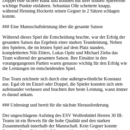
Doppel eine sichere Bank und konnten mit ihrer soliden Spielweise
wichtige Punkte einfahren. Sebastian Olle scheiterte knapp,
während Henning Hockertz seinen Gegner in 2 Sätzen schlagen
konnte.
### Eine Mannschaftsleistung über die gesamte Saison
Während dieses Spiel die Entscheidung brachte, war der Erfolg der
gesamten Saison das Ergebnis einer starken Teamleistung. Neben
den Spielern, die im letzten Spiel auf dem Platz standen,
komplettierten Nils Ehlers, Lukas Opitz und Michael Zieba das
Team während der gesamten Saison. Ihre Einsätze in den
vorangegangenen Partien waren genauso wichtig für den Erfolg wie
die Leistungen im entscheidenden Spiel.
Das Team zeichnete sich durch eine außergewöhnliche Konstanz
aus. Egal ob im Einzel oder Doppel, die Spieler konnten sich stets
aufeinander verlassen und brachten ihre beste Leistung, wann immer
es darauf ankam.
### Unbesiegt und bereit für die nächste Herausforderung
Der ungeschlagene Aufstieg des ESV Wolfenbüttel Herren 30 III-
Teams ist ein Beweis für die hohe Qualität und den starken
Zusammenhalt innerhalb der Mannschaft. Kein Gegner konnte