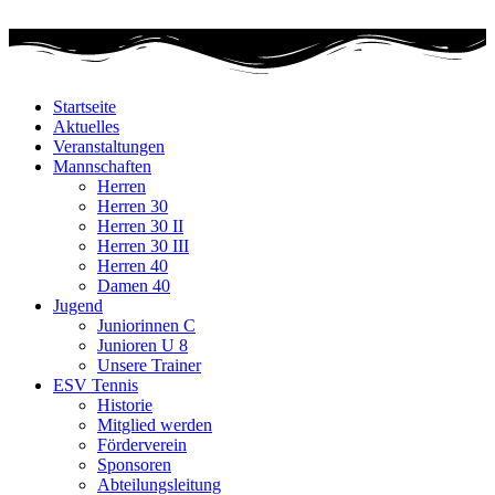
Zum
Inhalt
wechseln
Startseite
Aktuelles
Veranstaltungen
Mannschaften
Herren
Herren 30
Herren 30 II
Herren 30 III
Herren 40
Damen 40
Jugend
Juniorinnen C
Junioren U 8
Unsere Trainer
ESV Tennis
Historie
Mitglied werden
Förderverein
Sponsoren
Abteilungsleitung