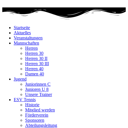
Zum
Inhalt
wechseln
Startseite
Aktuelles
Veranstaltungen
Mannschaften
Herren
Herren 30
Herren 30 II
Herren 30 III
Herren 40
Damen 40
Jugend
Juniorinnen C
Junioren U 8
Unsere Trainer
ESV Tennis
Historie
Mitglied werden
Förderverein
Sponsoren
Abteilungsleitung